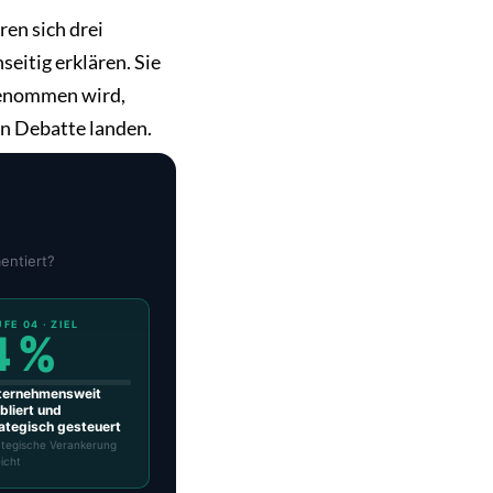
ren sich drei
eitig erklären. Sie
ngenommen wird,
hen Debatte landen.
entiert?
FE 04 · ZIEL
4 %
ternehmensweit
bliert und
ategisch gesteuert
ategische Verankerung
icht