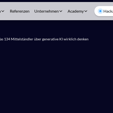
n
Referenzen
Unternehmen
Academy
Hacka
s 134 Mittelständler über generative KI wirklich denken