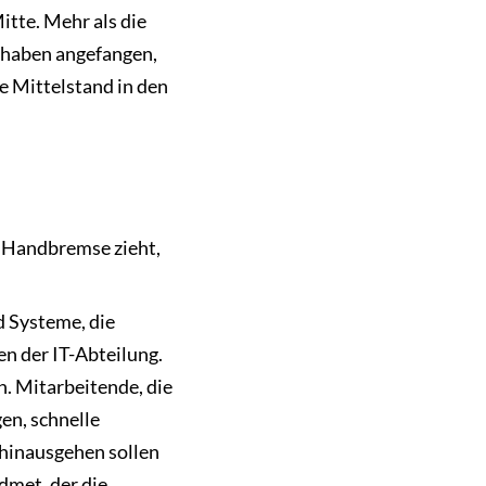
itte. Mehr als die
e haben angefangen,
he Mittelstand in den
e Handbremse zieht,
d Systeme, die
n der IT-Abteilung.
. Mitarbeitende, die
en, schnelle
 hinausgehen sollen
met, der die