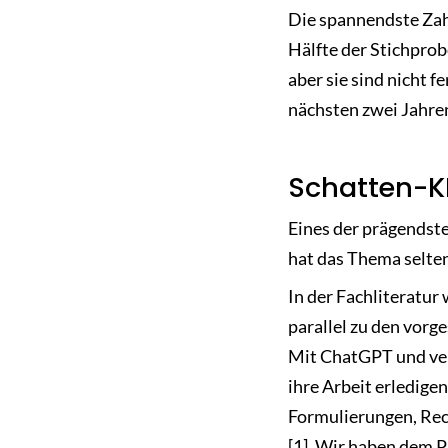
Die spannendste Zahl 
Hälfte der Stichprob
aber sie sind nicht 
nächsten zwei Jahren
Schatten-K
Eines der prägendst
hat das Thema selten
In der Fachliteratur
parallel zu den vor
Mit ChatGPT und ve
ihre Arbeit erledige
Formulierungen, Rec
[1]. Wir haben dem