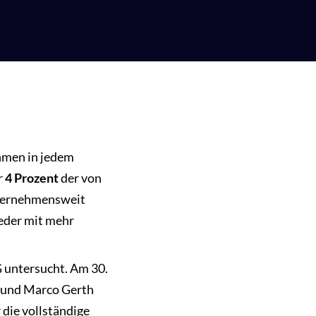
hmen in jedem
r
4 Prozent
der von
nternehmensweit
weder mit mehr
 untersucht. Am 30.
g und Marco Gerth
 die vollständige