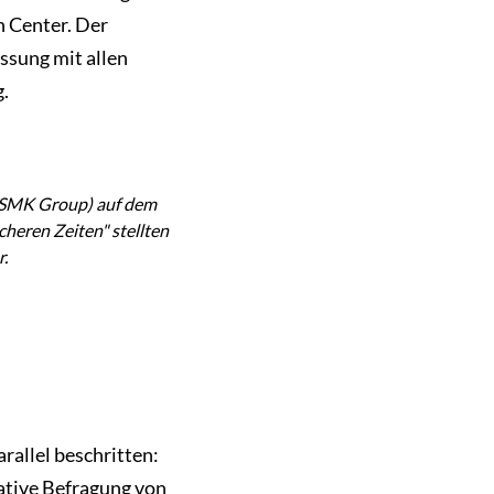
h Center. Der
assung mit allen
.
 SMK Group) auf dem
heren Zeiten" stellten
.
allel beschritten:
tative Befragung von