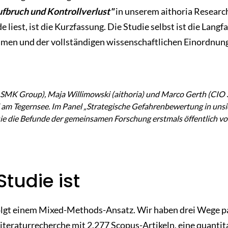
fbruch und Kontrollverlust"
in unserem aithoria Researc
e liest, ist die Kurzfassung. Die Studie selbst ist die Langf
mmen und der vollständigen wissenschaftlichen Einordnung
 SMK Group), Maja Willimowski (aithoria) und Marco Gerth (CIO
am Tegernsee. Im Panel „Strategische Gefahrenbewertung in unsic
ie die Befunde der gemeinsamen Forschung erstmals öffentlich vor
tudie ist
lgt einem Mixed-Methods-Ansatz. Wir haben drei Wege par
iteraturrecherche mit 2.277 Scopus-Artikeln, eine quanti