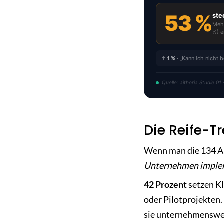
53 %
ste
Mehr
%) e
†
1 %
· „Kann ich nicht b
Quelle: aithoria Studie 0
Die Reife-T
Wenn man die 134 A
Unternehmen implem
42 Prozent
setzen KI
oder Pilotprojekten.
sie unternehmensweit