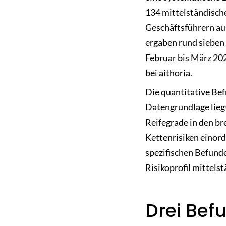
134 mittelständisch
Geschäftsführern au
ergaben rund sieben
Februar bis März 202
bei aithoria.
Die quantitative Be
Datengrundlage lie
Reifegrade in den b
Kettenrisiken einord
spezifischen Befunde
Risikoprofil mittel
Drei Bef