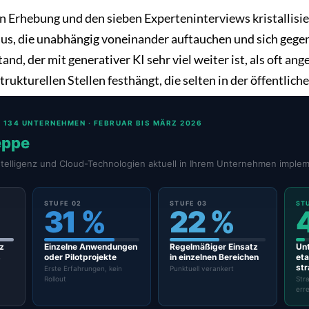
n Erhebung und den sieben Experteninterviews kristallisie
s, die unabhängig voneinander auftauchen und sich gegens
and, der mit generativer KI sehr viel weiter ist, als oft a
strukturellen Stellen festhängt, die selten in der öffentlic
· 134 UNTERNEHMEN · FEBRUAR BIS MÄRZ 2026
eppe
ntelligenz und Cloud-Technologien aktuell in Ihrem Unternehmen implem
STUFE 02
STUFE 03
STU
31 %
22 %
tz
Einzelne Anwendungen
Regelmäßiger Einsatz
Un
oder Pilotprojekte
in einzelnen Bereichen
eta
e
str
Erste Erfahrungen, kein
Punktuell verankert
Rollout
Str
erre