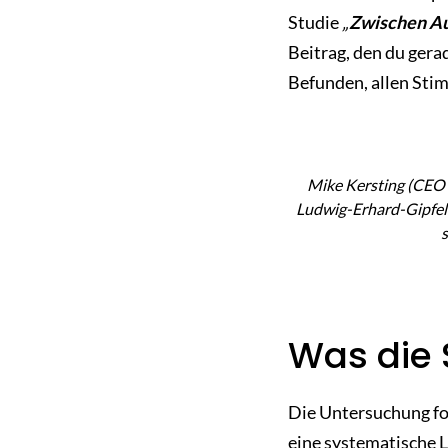
Studie
„
Zwischen Au
Beitrag, den du gerad
Befunden, allen Sti
Mike Kersting (CEO
Ludwig-Erhard-Gipfel 
s
Was die S
Die Untersuchung fo
eine systematische L