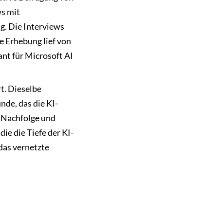
s mit
g. Die Interviews
e Erhebung lief von
ant für Microsoft AI
t. Dieselbe
nde, das die KI-
, Nachfolge und
ie die Tiefe der KI-
 das vernetzte