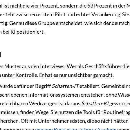
ist nicht die vier Prozent, sondern die 53 Prozent in der M
e steht zwischen erstem Pilot und echter Verankerung. Si
fertig. Genau diese Gruppe entscheidet, wie sich der deutsc
 bei KI positioniert.
I
en Muster aus den Interviews: Wer als Geschäftsführer di
 unter Kontrolle. Er hat es nur unsichtbar gemacht.
 wurde dafür der Begriff
Schatten-IT
etabliert. Gemeint sin
geschriebenen Informationssystemen entstehen, ohne Wisse
rgleichbaren Werkzeugen ist daraus
Schatten-KI
geworden
n müssen, finden Wege. Sie nutzen die Tools für Routinefrag
herchen. Oft mit Unternehmensdaten, die so nicht hätten
 Phänomen einen
eigenen Beitrag im aithoria Academy
gewid