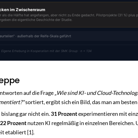
cken im Zwischenraum
 als die Hälfte hat angefangen, aber nicht zu Ende gedacht. Pilotprojekte (31 %) plus p
rgeben die eigentliche Geschichte der Studie.
eurteilen" · außerhalb der Reife-Skala geführt
1 · Eigene Erhebung in Kooperation mit der SMK Group · n = 134
reppe
ntworten auf die Frage
„Wie sind KI- und Cloud-Technologi
entiert?"
sortiert, ergibt sich ein Bild, das man am besten
 bislang gar nicht ein.
31 Prozent
experimentieren mit ei
22 Prozent
nutzen KI regelmäßig in einzelnen Bereichen.
 etabliert [1].