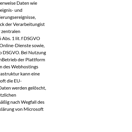
herweise Daten wie
reignis- und
ierungsereignisse,
k der Verarbeitungist
 zentralen
 Abs. 1 lit. f DSGVO
 Online-Dienste sowie,
t. b DSGVO. Bei Nutzung
nBetrieb der Plattform
en des Webhostings
rastruktur kann eine
oft die EU-
Daten werden gelöscht,
tzlichen
äßig nach Wegfall des
klärung von Microsoft