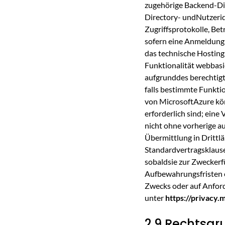
zugehörige Backend-Die
Directory- undNutzeride
Zugriffsprotokolle, Be
sofern eine Anmeldung 
das technische Hosting 
Funktionalität webbasie
aufgrunddes berechtigte
falls bestimmte Funktio
von MicrosoftAzure kön
erforderlich sind; ein
nicht ohne vorherige au
Übermittlung in Drittlä
Standardvertragsklause
sobaldsie zur Zweckerfü
Aufbewahrungsfristen 
Zwecks oder auf Anford
unter
https://privacy
2.9 Rechtsg