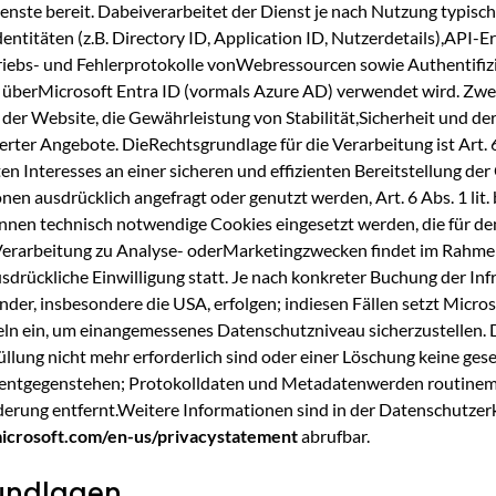
nste bereit. Dabeiverarbeitet der Dienst je nach Nutzung typisc
ntitäten (z.B. Directory ID, Application ID, Nutzerdetails),API-E
triebs- und Fehlerprotokolle vonWebressourcen sowie Authentifiz
überMicrosoft Entra ID (vormals Azure AD) verwendet wird. Zwec
der Website, die Gewährleistung von Stabilität,Sicherheit und der
rter Angebote. DieRechtsgrundlage für die Verarbeitung ist Art. 6
n Interesses an einer sicheren und effizienten Bereitstellung der
nen ausdrücklich angefragt oder genutzt werden, Art. 6 Abs. 1 li
nen technisch notwendige Cookies eingesetzt werden, die für de
e Verarbeitung zu Analyse- oderMarketingzwecken findet im Rahm
sdrückliche Einwilligung statt. Je nach konkreter Buchung der Inf
nder, insbesondere die USA, erfolgen; indiesen Fällen setzt Micros
ln ein, um einangemessenes Datenschutzniveau sicherzustellen. 
llung nicht mehr erforderlich sind oder einer Löschung keine gese
entgegenstehen; Protokolldaten und Metadatenwerden routinem
erung entfernt.Weitere Informationen sind in der Datenschutzer
.microsoft.com/en-us/privacystatement
abrufbar.
rundlagen