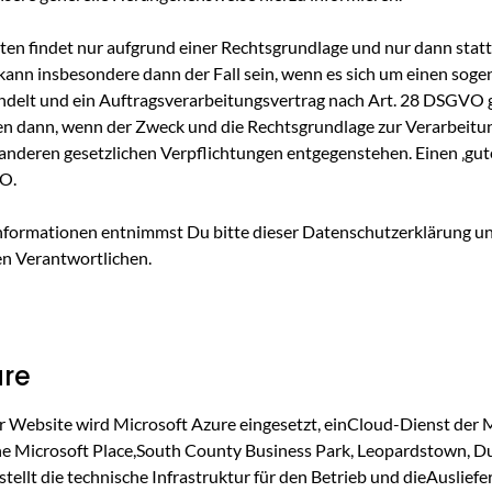
en findet nur aufgrund einer Rechtsgrundlage und nur dann statt
 kann insbesondere dann der Fall sein, wenn es sich um einen sog
ndelt und ein Auftragsverarbeitungsvertrag nach Art. 28 DSGVO 
n dann, wenn der Zweck und die Rechtsgrundlage zur Verarbeitun
nderen gesetzlichen Verpflichtungen entgegenstehen. Einen ‚gut
VO.
nformationen entnimmst Du bitte dieser Datenschutzerklärung u
n Verantwortlichen.
ure
r Website wird Microsoft Azure eingesetzt, einCloud-Dienst der M
e Microsoft Place,South County Business Park, Leopardstown, Du
stellt die technische Infrastruktur für den Betrieb und dieAuslie