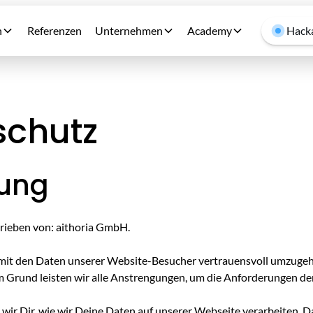
n
Referenzen
Unternehmen
Academy
Hacka
schutz
tung
rieben von: aithoria GmbH.
g, mit den Daten unserer Website-Besucher vertrauensvoll umzuge
m Grund leisten wir alle Anstrengungen, um die Anforderungen de
 wir Dir, wie wir Deine Daten auf unserer Webseite verarbeiten. 