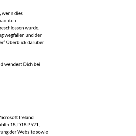
, wenn dies
enannten
geschlossen wurde.
g wegfallen und der
en‘ Überblick darüber
nd wendest Dich bei
icrosoft Ireland
blin 18, D18 P521,
ferung der Website sowie