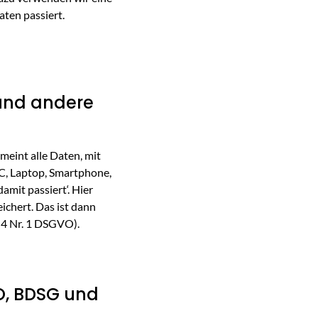
aten passiert.
und andere
eint alle Daten, mit
PC, Laptop, Smartphone,
amit passiert‘. Hier
ichert. Das ist dann
 4 Nr. 1 DSGVO).
O, BDSG und