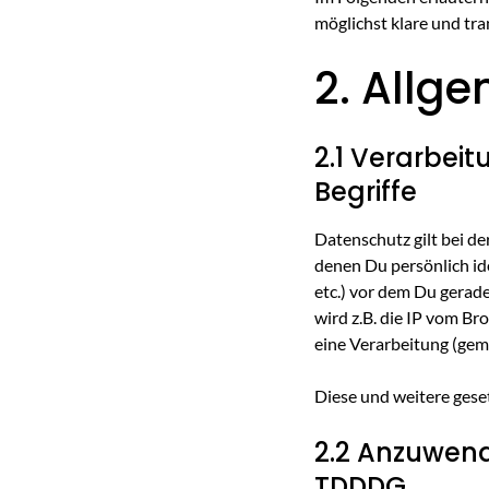
möglichst klare und tra
2. Allg
2.1 Verarbe
Begriffe
Datenschutz gilt bei d
denen Du persönlich ide
etc.) vor dem Du gerade
wird z.B. die IP vom Br
eine Verarbeitung (gem
Diese und weitere geset
2.2 Anzuwen
TDDDG