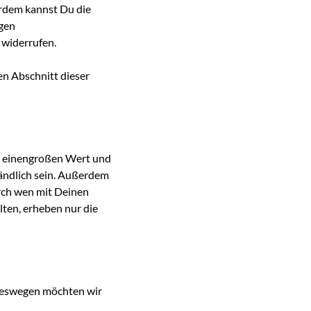
rdem kannst Du die
igen
 widerrufen.
en Abschnitt dieser
en einengroßen Wert und
tändlich sein. Außerdem
urch wen mit Deinen
lten, erheben nur die
 Deswegen möchten wir